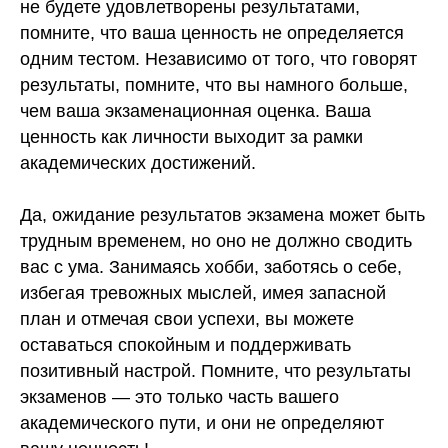
не будете удовлетворены результатами,
помните, что ваша ценность не определяется
Акции
одним тестом. Независимо от того, что говорят
Правовая информация
результаты, помните, что вы намного больше,
Информация о программном
обеспечении
чем ваша экзаменационная оценка. Ваша
Сведения об образовательной
организации
ценность как личности выходит за рамки
академических достижений.
СМИТАП ©. Правообладатель: Общество с
ограниченной ответственностью «Метод развития»,
ОГРН: 1217800158212, ИНН 7806591908. Юридический
адрес: 198095, г. Санкт-Петербург, ул. Промышленная, д.
Да, ожидание результатов экзамена может быть
21, стр. 1 +78006003198. Использование сайта означает
трудным временем, но оно не должно сводить
согласие с
Пользовательским соглашением
и
Политикой
конфиденциальности
вас с ума. Занимаясь хобби, заботясь о себе,
избегая тревожных мыслей, имея запасной
план и отмечая свои успехи, вы можете
оставаться спокойным и поддерживать
позитивный настрой. Помните, что результаты
экзаменов — это только часть вашего
академического пути, и они не определяют