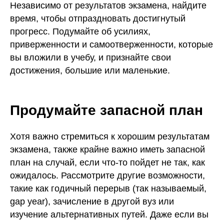
Обществознание
Математика
Независимо от результатов экзамена, найдите
Русский язык
Литература
время, чтобы отпраздновать достигнутый
Английский язык
Русский язык
прогресс. Подумайте об усилиях,
Английский язык
приверженности и самоотверженности, которые
Банк заданий
Биология
вы вложили в учебу, и признайте свои
Поиск
Химия
исполнителей
достижения, большие или маленькие.
Математика
Блог
Физика
Контакты
Информатика
Продумайте запасной план
По всем вопросам
Хотя важно стремиться к хорошим результатам
+78006003198
экзамена, также крайне важно иметь запасной
план на случай, если что-то пойдет не так, как
@eva_smitup
ожидалось. Рассмотрите другие возможности,
такие как годичный перерыв (так называемый,
gap year), зачисление в другой вуз или
изучение альтернативных путей. Даже если вы
Юридические документы партнеров
Наверх ↑