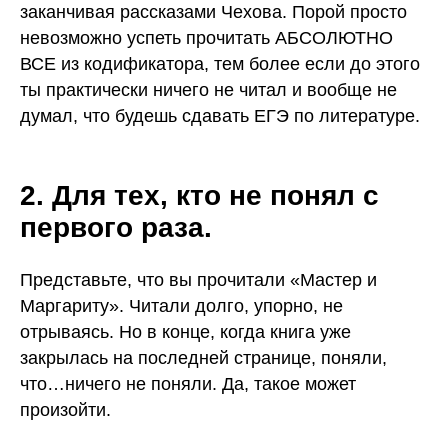
заканчивая рассказами Чехова. Порой просто
невозможно успеть прочитать АБСОЛЮТНО
ВСЕ из кодификатора, тем более если до этого
ты практически ничего не читал и вообще не
ЕГЭ
ОГЭ
думал, что будешь сдавать ЕГЭ по литературе.
История
История
Обществознание
Математика
Русский язык
Литература
2. Для тех, кто не понял с
Английский язык
Русский язык
первого раза.
Английский язык
Банк заданий
Биология
Поиск
Представьте, что вы прочитали «Мастер и
Химия
исполнителей
Маргариту». Читали долго, упорно, не
Математика
Блог
Физика
отрываясь. Но в конце, когда книга уже
Контакты
Информатика
закрылась на последней странице, поняли,
что…ничего не поняли. Да, такое может
По всем вопросам
произойти.
+78006003198