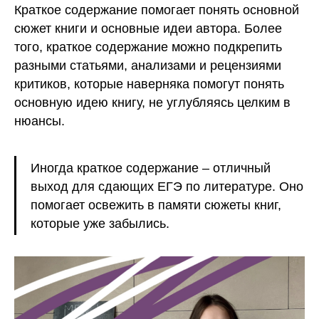
Краткое содержание помогает понять основной
@eva_smitup
сюжет книги и основные идеи автора. Более
того, краткое содержание можно подкрепить
разными статьями, анализами и рецензиями
критиков, которые наверняка помогут понять
основную идею книгу, не углубляясь целким в
Юридические документы партнеров
Наверх ↑
нюансы.
Акции
Правовая информация
Иногда краткое содержание – отличный
Информация о программном
обеспечении
выход для сдающих ЕГЭ по литературе. Оно
Сведения об образовательной
организации
помогает освежить в памяти сюжеты книг,
которые уже забылись.
СМИТАП ©. Правообладатель: Общество с
ограниченной ответственностью «Метод развития»,
ОГРН: 1217800158212, ИНН 7806591908. Юридический
адрес: 198095, г. Санкт-Петербург, ул. Промышленная, д.
21, стр. 1 +78006003198. Использование сайта означает
согласие с
Пользовательским соглашением
и
Политикой
конфиденциальности