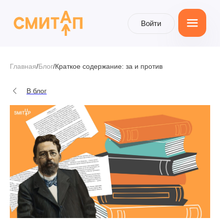
Войти
Войти
Главная
/
Блог
/
Краткое содержание: за и против
В блог