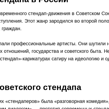
овременного стендап-движения в Советском С
тупления. Этот жанр зародился во второй поло
 граждан.
упали профессиональные артисты. Они шутили 
х отношений, государства и советского быта. 
«стендап»-карикатурах сатиру на идеологию и 
оветского стендапа
х «стендаперов» была «разговорная комедия»,
им диалогом» — прототип современных стенда