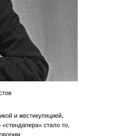
стов
икой и жестикуляцией,
 «стендапера» стало то,
говорим.