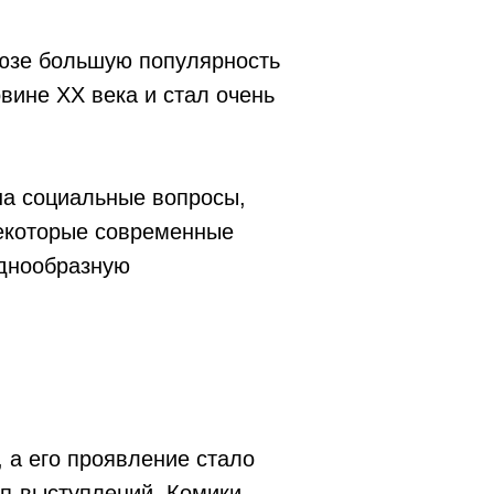
оюзе большую популярность
вине XX века и стал очень
на социальные вопросы,
Некоторые современные
однообразную
 а его проявление стало
п-выступлений. Комики