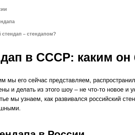
сии
ендапа
й стендап – стендапом?
дап в СССР: каким он
им мы его сейчас представляем, распространилс
ены и делать из этого шоу – не что-то новое и
тье мы узнаем, как развивался российский сте
ешными.
ендапа в России