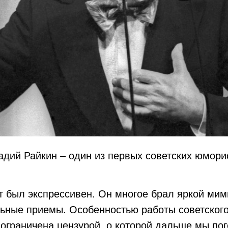
адий Райкин – один из первых советских юмори
 был экспрессивен. Он многое брал яркой мим
льные приемы. Особенностью работы советского
 ограничена цензурой, о которой дальше мы по