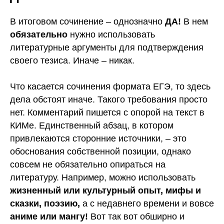
В итоговом сочинение – однозначно
ДА!
В нем
обязательно
нужно использовать
литературные аргументы для подтверждения
своего тезиса. Иначе – никак.
Что касается сочинения формата ЕГЭ, то здесь
ЕГЭ
ОГЭ
дела обстоят иначе. Такого требования просто
История
История
нет. Комментарий пишется с опорой на текст в
Обществознание
Математика
КИМе. Единственный абзац, в котором
Русский язык
Литература
привлекаются сторонние источники, – это
Английский язык
Русский язык
обоснования собственной позиции, однако
Английский язык
Банк заданий
совсем не обязательно опираться на
Биология
Поиск
литературу. Например, можно использовать
Химия
исполнителей
Математика
жизненный или культурный опыт, мифы и
Блог
Физика
сказки, поэзию,
а с недавнего времени и вовсе
Контакты
Информатика
аниме или мангу!
Вот так вот обширно и