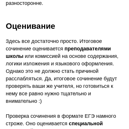
разносторонне.
По всем вопросам
+78006003198
Оценивание
@eva_smitup
Здесь все достаточно просто. Итоговое
сочинение оценивается
преподавателями
школы
или комиссией на основе содержания,
логики изложения и языкового оформления.
Юридические документы партнеров
Наверх ↑
Однако это не должно стать причиной
Акции
расслабляться. Да, итоговое сочинение будут
Правовая информация
проверять ваши же учителя, но готовиться к
Информация о программном
обеспечении
нему все равно нужно тщательно и
Сведения об образовательной
внимательно :)
организации
СМИТАП ©. Правообладатель: Общество с
Проверка сочинения в формате ЕГЭ намного
ограниченной ответственностью «Метод развития»,
ОГРН: 1217800158212, ИНН 7806591908. Юридический
строже. Оно оценивается
специальной
адрес: 198095, г. Санкт-Петербург, ул. Промышленная, д.