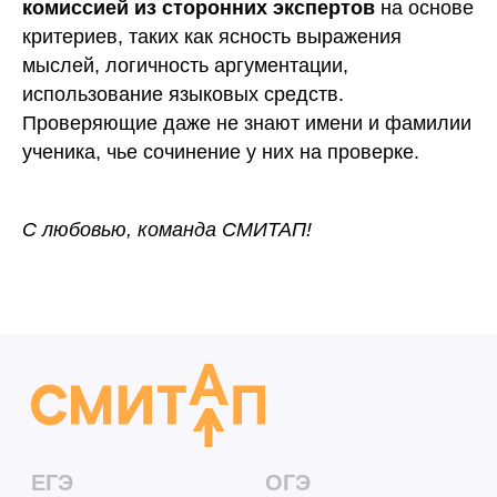
21, стр. 1 +78006003198. Использование сайта означает
комиссией из сторонних экспертов
на основе
согласие с
Пользовательским соглашением
и
Политикой
критериев, таких как ясность выражения
конфиденциальности
мыслей, логичность аргументации,
использование языковых средств.
Проверяющие даже не знают имени и фамилии
ученика, чье сочинение у них на проверке.
С любовью, команда СМИТАП!