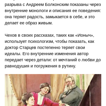
разрыва с Андреем Болконским показаны через
внутренние монологи и описания ее поведения:
ЕГЭ
ОГЭ
она теряет радость, замыкается в себе, и это
История
История
делает ее образ живым.
Обществознание
Математика
Русский язык
Литература
Чехов в своих рассказах, таких как «Ионыч»,
Английский язык
Русский язык
использует психологизм, чтобы показать, как
Английский язык
доктор Старцев постепенно теряет свои
Банк заданий
Биология
идеалы. Его внутренние изменения автор
Поиск
Химия
исполнителей
передает через детали: от мечтаний о любви до
Математика
Блог
равнодушия и погружения в рутину.
Физика
Контакты
Информатика
По всем вопросам
+78006003198
@eva_smitup