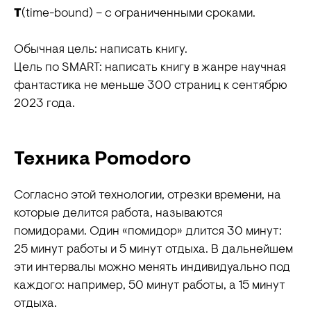
T
(time-bound) – с ограниченными сроками.
Обычная цель: написать книгу.
Цель по SMART: написать книгу в жанре научная
фантастика не меньше 300 страниц к сентябрю
2023 года.
Техника Pomodoro
ЕГЭ
ОГЭ
Согласно этой технологии, отрезки времени, на
История
История
которые делится работа, называются
Обществознание
Математика
помидорами. Один «помидор» длится 30 минут:
Русский язык
Литература
25 минут работы и 5 минут отдыха. В дальнейшем
Английский язык
Русский язык
эти интервалы можно менять индивидуально под
Английский язык
каждого: например, 50 минут работы, а 15 минут
Банк заданий
Биология
отдыха.
Поиск