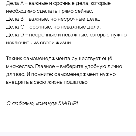
организации
Дела А – важные и срочные дела, которые
СМИТАП ©. Правообладатель: Общество с
необходимо сделать прямо сейчас.
ограниченной ответственностью «Метод развития»,
Дела В – важные, но несрочные дела.
ОГРН: 1217800158212, ИНН 7806591908. Юридический
адрес: 198095, г. Санкт-Петербург, ул. Промышленная,
Дела С – срочные, но неважные дела.
д. 21, стр. 1 +78006003198. Использование сайта
Дела D – несрочные и неважные, которые нужно
означает согласие с
Пользовательским соглашением
и
Политикой конфиденциальности
исключить из своей жизни.
Техник самоменеджмента существует ещё
множество. Главное – выберите удобную лично
для вас. И помните: самоменеджмент нужно
внедрять в свою жизнь пошагово.
С любовью, команда SMITUP!