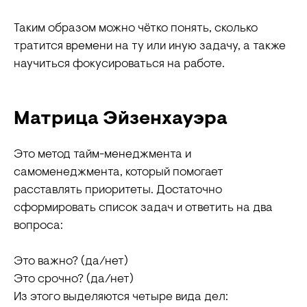
Химия
исполнителей
Математика
Блог
Таким образом можно чётко понять, сколько
Физика
Контакты
тратится времени на ту или иную задачу, а также
Информатика
научиться фокусироваться на работе.
По всем вопросам
+78006003198
Матрица Эйзенхауэра
@eva_smitup
Это метод тайм-менеджмента и
самоменеджмента, который помогает
расставлять приоритеты. Достаточно
сформировать список задач и ответить на два
Юридические документы партнеров
Наверх ↑
вопроса:
Акции
Правовая информация
Это важно? (да/нет)
Информация о программном
Это срочно? (да/нет)
обеспечении
Из этого выделяются четыре вида дел:
Сведения об образовательной