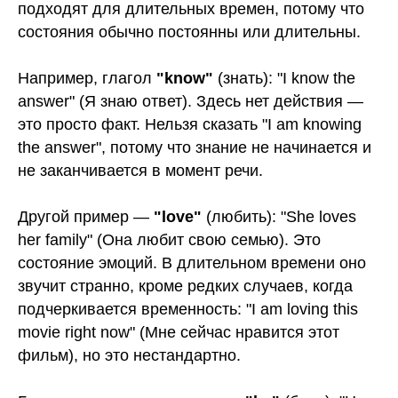
подходят для длительных времен, потому что
состояния обычно постоянны или длительны.
Например, глагол
"know"
(знать): "I know the
answer" (Я знаю ответ). Здесь нет действия —
это просто факт. Нельзя сказать "I am knowing
the answer", потому что знание не начинается и
не заканчивается в момент речи.
Другой пример —
"love"
(любить): "She loves
her family" (Она любит свою семью). Это
состояние эмоций. В длительном времени оно
ЕГЭ
ОГЭ
звучит странно, кроме редких случаев, когда
История
История
подчеркивается временность: "I am loving this
Обществознание
Математика
movie right now" (Мне сейчас нравится этот
Русский язык
Литература
фильм), но это нестандартно.
Английский язык
Русский язык
Английский язык
Банк заданий