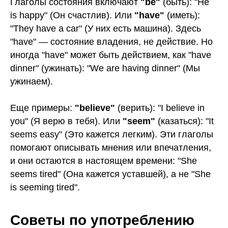
Глаголы состояния включают
"be"
(быть): "He
Биология
Поиск
is happy" (Он счастлив). Или
"have"
(иметь):
Химия
исполнителей
"They have a car" (У них есть машина). Здесь
Математика
Блог
Физика
"have" — состояние владения, не действие. Но
Контакты
Информатика
иногда "have" может быть действием, как "have
dinner" (ужинать): "We are having dinner" (Мы
По всем вопросам
ужинаем).
+78006003198
Еще примеры:
"believe"
(верить): "I believe in
@eva_smitup
you" (Я верю в тебя). Или
"seem"
(казаться): "It
seems easy" (Это кажется легким). Эти глаголы
помогают описывать мнения или впечатления,
и они остаются в настоящем времени: "She
seems tired" (Она кажется уставшей), а не "She
Юридические документы партнеров
Наверх ↑
is seeming tired".
Акции
Правовая информация
Советы по употреблению
Информация о программном
обеспечении