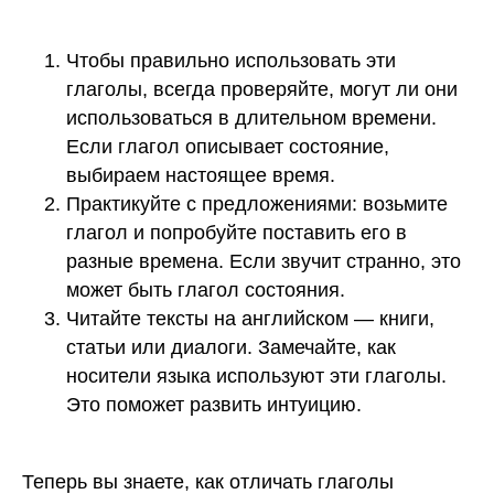
Сведения об образовательной
организации
Чтобы правильно использовать эти
СМИТАП ©. Правообладатель: Общество с
глаголы, всегда проверяйте, могут ли они
ограниченной ответственностью «Метод развития»,
ОГРН: 1217800158212, ИНН 7806591908. Юридический
использоваться в длительном времени.
адрес: 198095, г. Санкт-Петербург, ул. Промышленная, д.
21, стр. 1 +78006003198. Использование сайта означает
Если глагол описывает состояние,
согласие с
Пользовательским соглашением
и
Политикой
выбираем настоящее время.
конфиденциальности
Практикуйте с предложениями: возьмите
глагол и попробуйте поставить его в
разные времена. Если звучит странно, это
может быть глагол состояния.
Читайте тексты на английском — книги,
статьи или диалоги. Замечайте, как
носители языка используют эти глаголы.
Это поможет развить интуицию.
Теперь вы знаете, как отличать глаголы