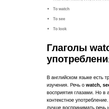
To watch
To see
To look
Глаголы watc
употреблени
В английском языке есть т
изучения. Речь о
watch, s
восприятия глазами. Но в 
контекстное употребление.
лучше воспринимать речь 