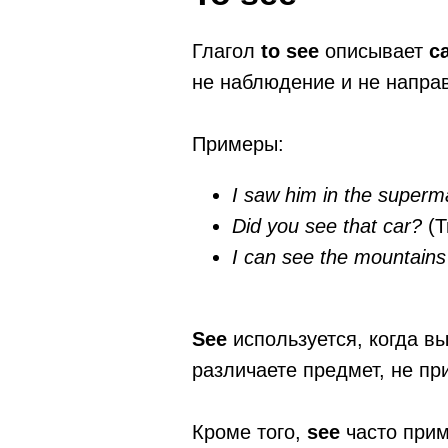
Глагол
to see
описывает
с
не наблюдение и не направ
Примеры:
I saw him in the superm
Did you see that car?
(
I can see the mountain
See
используется, когда вы
различаете предмет, не пр
Кроме того,
see
часто прим