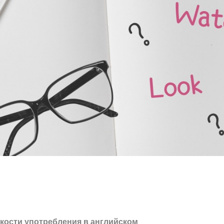
онкости употребления в английском