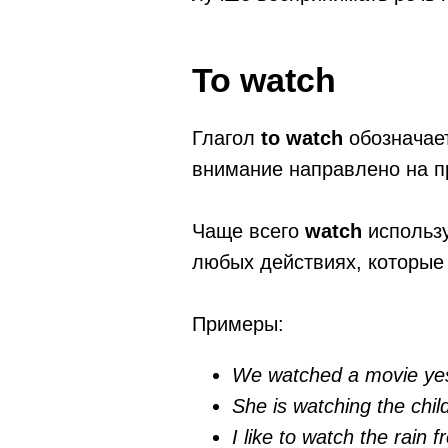
To watch
Глагол
to watch
обозначае
внимание направлено на п
Чаще всего
watch
использу
любых действиях, которые
Примеры:
We watched a movie yes
She is watching the chil
I like to watch the rain 