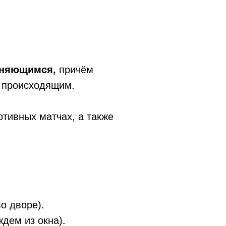
еняющимся,
причём
а происходящим.
ртивных матчах, а также
о дворе).
дем из окна).