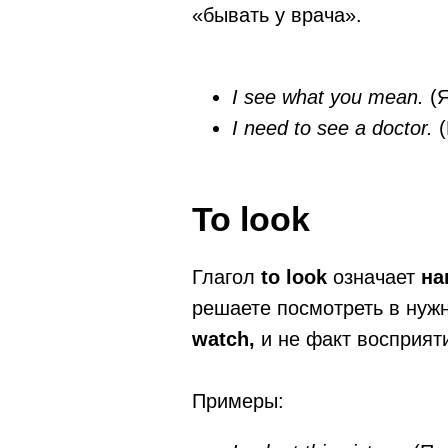
«бывать у врача».
I see what you mean.
(Я
I need to see a doctor.
To look
Глагол
to look
означает
на
решаете посмотреть в нуж
watch,
и не факт восприят
Примеры: