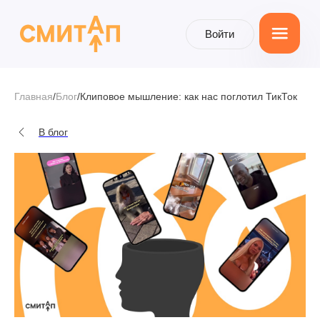
Войти
Войти
Главная
/
Блог
/
Клиповое мышление: как нас поглотил ТикТок
В блог