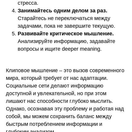
СМИТАП ©. Правообладатель: Общество с
стресса.
ограниченной ответственностью «Метод развития»,
Занимайтесь одним делом за раз.
ОГРН: 1217800158212, ИНН 7806591908. Юридический
адрес: 198095, г. Санкт-Петербург, ул. Промышленная, д.
Старайтесь не переключаться между
21, стр. 1 +78006003198. Использование сайта означает
согласие с
Пользовательским соглашением
и
Политикой
задачами, пока не завершите текущую.
конфиденциальности
Развивайте критическое мышление.
Анализируйте информацию, задавайте
вопросы и ищите deeper meaning.
Клиповое мышление – это вызов современного
мира, который требует от нас адаптации.
Социальные сети делают информацию
доступной и увлекательной, но при этом
лишают нас способности глубоко мыслить.
Однако, осознавая эту проблему и работая над
собой, мы можем сохранить баланс между
быстрым потреблением информации и
глубоким анализом.