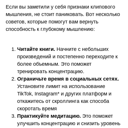
Блог
Физика
Если вы заметили у себя признаки клипового
Контакты
Информатика
мышления, не стоит паниковать. Вот несколько
советов, которые помогут вам вернуть
По всем вопросам
способность к глубокому мышлению:
+78006003198
@eva_smitup
Читайте книги.
Начните с небольших
произведений и постепенно переходите к
более объемным. Это поможет
тренировать концентрацию.
Ограничьте время в социальных сетях.
Юридические документы партнеров
Наверх ↑
Установите лимит на использование
Акции
TikTok, Instagram* и других платформ и
Правовая информация
откажитесь от скроллинга как способа
Информация о программном
скоротать время
обеспечении
Практикуйте медитацию.
Это поможет
Сведения об образовательной
организации
улучшить концентрацию и снизить уровень