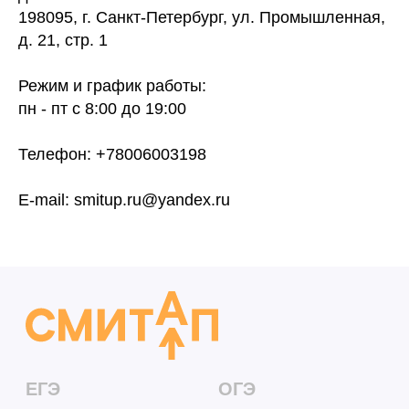
198095, г. Санкт-Петербург, ул. Промышленная,
д. 21, стр. 1
ЕГЭ
ОГЭ
История
История
Режим и график работы:
Обществознание
Математика
пн - пт с 8:00 до 19:00
Литература
Русский язык
Телефон: +78006003198
Банк заданий
Английский язык
Поиск
Биология
исполнителей
E-mail: smitup.ru@yandex.ru
Химия
Блог
Математика
Физика
Информатика
По всем вопросам
+78006003198
@eva_smitup