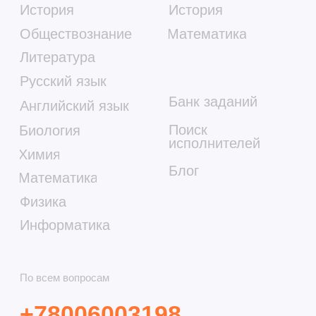
Юридические документы партнеров
Наверх ↑
Акции
Правовая информация
Информация о программном
обеспечении
Сведения об образовательной
организации
СМИТАП ©. Правообладатель: Общество с
ограниченной ответственностью «Метод развития»,
ОГРН: 1217800158212, ИНН 7806591908. Юридический
адрес: 198095, г. Санкт-Петербург, ул. Промышленная, д.
21, стр. 1 +78006003198. Использование сайта означает
согласие с
Пользовательским соглашением
и
Политикой
конфиденциальности