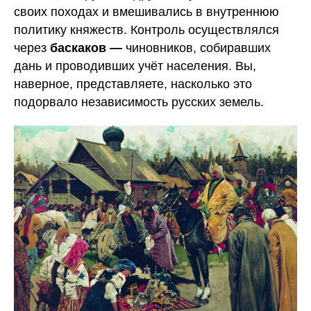
своих походах и вмешивались в внутреннюю
политику княжеств. Контроль осуществлялся
через
баскаков —
чиновников, собиравших
дань и проводивших учёт населения. Вы,
наверное, представляете, насколько это
ЕГЭ
ОГЭ
подорвало независимость русских земель.
История
История
Обществознание
Математика
Русский язык
Литература
Английский язык
Русский язык
Английский язык
Банк заданий
Биология
Поиск
Химия
исполнителей
Математика
Блог
Физика
Контакты
Информатика
По всем вопросам