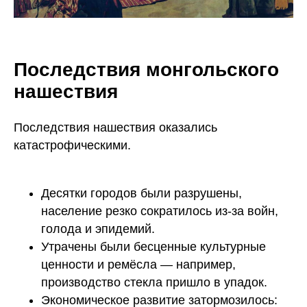
+78006003198
@eva_smitup
Последствия монгольского
нашествия
Юридические документы партнеров
Наверх ↑
Последствия нашествия оказались
Акции
катастрофическими.
Правовая информация
Информация о программном
обеспечении
Десятки городов были разрушены,
Сведения об образовательной
организации
население резко сократилось из-за войн,
СМИТАП ©. Правообладатель: Общество с
голода и эпидемий.
ограниченной ответственностью «Метод развития»,
Утрачены были бесценные культурные
ОГРН: 1217800158212, ИНН 7806591908. Юридический
адрес: 198095, г. Санкт-Петербург, ул. Промышленная, д.
ценности и ремёсла — например,
21, стр. 1 +78006003198. Использование сайта означает
производство стекла пришло в упадок.
согласие с
Пользовательским соглашением
и
Политикой
конфиденциальности
Экономическое развитие затормозилось: