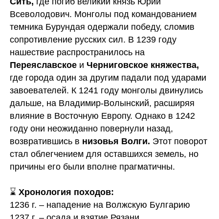
Сить,
где погиб великий князь Юрий
Всеволодович. Монголы под командованием
темника Бурундая одержали победу, сломив
сопротивление русских сил. В 1239 году
нашествие распространилось на
Переяславское
и
Черниговское княжества,
где города один за другим падали под ударами
завоевателей. К 1241 году монголы двинулись
дальше, на Владимир-Волынский, расширяя
влияние в Восточную Европу. Однако в 1242
году они неожиданно повернули назад,
возвратившись в
низовья Волги.
Этот поворот
стал облегчением для оставшихся земель, но
причины его были вполне прагматичны.
⌛
Хронология походов:
1236 г. – нападение на Волжскую Булгарию
1237 г. – осада и взятие Рязани