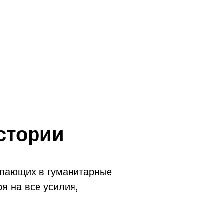
стории
тупающих в гуманитарные
ря на все усилия,