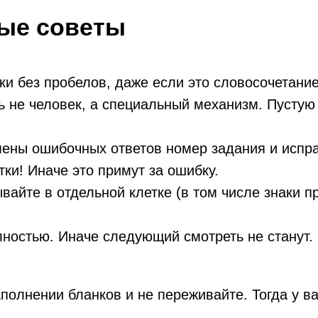
ые советы
ки без пробелов, даже если это словосочетани
ь не человек, а специальный механизм. Пустую 
мены ошибочных ответов номер задания и испра
тки! Иначе это примут за ошибку.
айте в отдельной клетке (в том числе знаки п
ОГЭ
По всем вопросам
ностью. Иначе следующий смотреть не станут.
История
Математика
+78006003198
Русский язык
@eva_smitup
Английский язык
полнении бланков и не переживайте. Тогда у ва