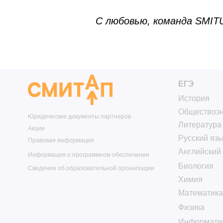
Биология
Сведения об образовательной организации
Химия
С любовью, команда SMIT
Математика
Физика
Информатика
СМИТАП ©. Правообладатель: Общество с ограниченной ответственностью «М
Промышленная, д. 21, стр. 1 +78006003198. Использование сайта означает 