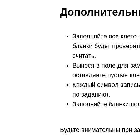
Дополнительн
Заполняйте все клеточ
бланки будет проверят
считать.
Вынося в поле для за
оставляйте пустые кле
Каждый символ записыв
по заданию).
ЕГЭ
Заполняйте бланки пол
История
Обществознание
Юридические документы партнеров
Литература
Акции
Русский язык
Будьте внимательны при за
Правовая информация
Английский язык
Информация о программном обеспечении