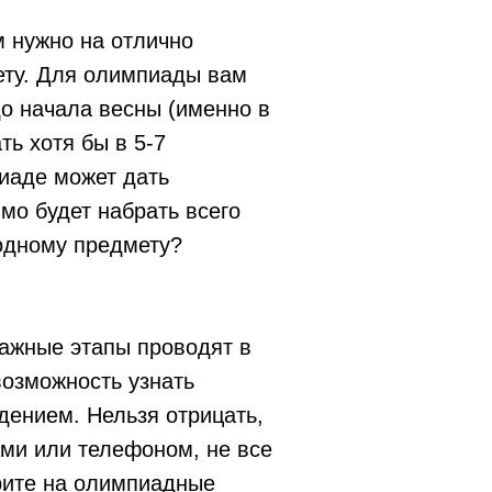
м нужно на отлично
ету. Для олимпиады вам
до начала весны (именно в
ь хотя бы в 5-7
пиаде может дать
имо будет набрать всего
 одному предмету?
важные этапы проводят в
возможность узнать
дением. Нельзя отрицать,
ами или телефоном, не все
рите на олимпиадные