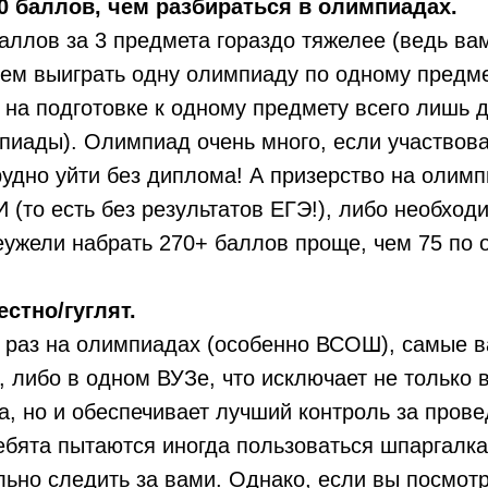
00 баллов, чем разбираться в олимпиадах.
баллов за 3 предмета гораздо тяжелее (ведь ва
чем выиграть одну олимпиаду по одному предм
 на подготовке к одному предмету всего лишь 
иады). Олимпиад очень много, если участвоват
рудно уйти без диплома! А призерство на олим
 (то есть без результатов ЕГЭ!), либо необход
еужели набрать 270+ баллов проще, чем 75 по
стно/гуглят.
к раз на олимпиадах (особенно ВСОШ), самые 
, либо в одном ВУЗе, что исключает не только 
а, но и обеспечивает лучший контроль за прове
 ребята пытаются иногда пользоваться шпаргалк
льно следить за вами. Однако, если вы посмот