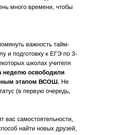
ень много времени, чтобы
помянуть важность тайм-
у и подготовку к ЕГЭ по 3-
екоторых школах учителя
а неделю освободили
льным этапом ВСОШ.
Не
татус (в первую очередь,
ит вас самостоятельности,
способ найти новых друзей,
Наверх ↑