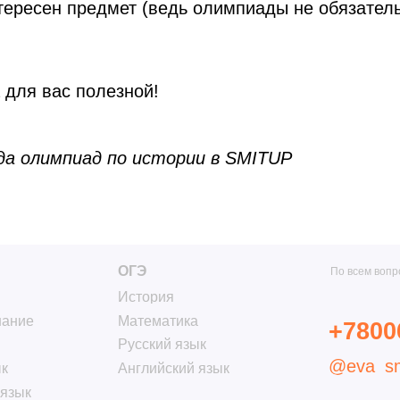
ересен предмет (ведь олимпиады не обязатель
История
Математика
+78006003198
Русский язык
@eva_smitup
Английский язык
 для вас полезной!
Банк заданий
Поиск исполнителей
да олимпиад по истории в SMITUP
Блог
Контакты
етод развития», ОГРН: 1217800158212, ИНН 7806591908. Юридический адрес: 198095, 
согласие с
Пользовательским соглашением
и
Политикой конфиденциальности