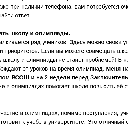
даже при наличии телефона, вам потребуется оч
айти ответ.
щать школу и олимпиады.
алкивается ряд учеников. Здесь можно снова у
 приоритетов. Если вы можете совмещать школ
ь школу и олимпиады не станет проблемой! В н
бождают от уроков на время олимпиад.
Меня н
пом ВСОШ и на 2 недели перед Заключите
ие в олимпиадах помогает школе повысить её с
 участие в олимпиадах, помимо поступления, уч
отовит к учёбе в университете. Это отличный 
ОГЭ
По всем вопросам