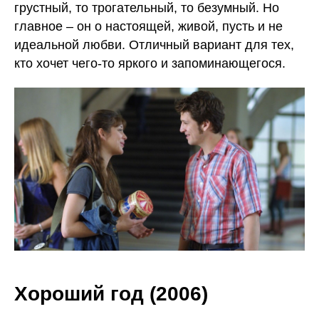
грустный, то трогательный, то безумный. Но
ЕГЭ
ОГЭ
главное – он о настоящей, живой, пусть и не
История
История
идеальной любви. Отличный вариант для тех,
Обществознание
Математика
кто хочет чего-то яркого и запоминающегося.
Русский язык
Литература
Английский язык
Русский язык
Английский язык
Банк заданий
Биология
Поиск
Химия
исполнителей
Математика
Блог
Физика
Контакты
Информатика
По всем вопросам
+78006003198
@eva_smitup
Хороший год (2006)