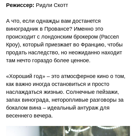
Режиссер:
Ридли Скотт
А что, если однажды вам достанется
Юридические документы партнеров
Наверх ↑
виноградник в Провансе? Именно это
Акции
происходит с лондонским брокером (Рассел
Правовая информация
Кроу), который приезжает во Францию, чтобы
Информация о программном
обеспечении
продать наследство, но неожиданно находит
Сведения об образовательной
там нечто гораздо более ценное.
организации
СМИТАП ©. Правообладатель: Общество с
«Хороший год» – это атмосферное кино о том,
ограниченной ответственностью «Метод развития»,
ОГРН: 1217800158212, ИНН 7806591908. Юридический
как важно иногда остановиться и просто
адрес: 198095, г. Санкт-Петербург, ул. Промышленная, д.
21, стр. 1 +78006003198. Использование сайта означает
наслаждаться жизнью. Солнечные пейзажи,
согласие с
Пользовательским соглашением
и
Политикой
запах винограда, неторопливые разговоры за
конфиденциальности
бокалом вина – идеальный антураж для
весеннего вечера.